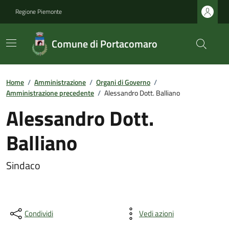
Regione Piemonte
Comune di Portacomaro
Home
/
Amministrazione
/
Organi di Governo
/
Amministrazione precedente
/
Alessandro Dott. Balliano
Alessandro Dott.
Balliano
Sindaco
Condividi
Vedi azioni