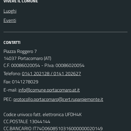
VIVERE IL COMUNE
Luoghi
Eventi
CONTATTI
Piazza Roggero 7
14037 Portacomaro (AT)
C.F. 00086020054 - P.Iva: 00086020054
Telefono:
0141 202128 / 0141 202627
Fax: 0141278029
E-mail:
PEC:
Codice univoco fatt. elettronica UFDH4K
CC.POSTALE 13044144
CC.BANCARIO IT74O0608510316000000020149