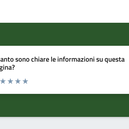
anto sono chiare le informazioni su questa
gina?
a da 1 a 5 stelle la pagina
ta 1 stelle su 5
Valuta 2 stelle su 5
Valuta 3 stelle su 5
Valuta 4 stelle su 5
Valuta 5 stelle su 5