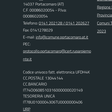
14037 Portacomaro (AT)
Regione
C.F. 00086020054 - P.Iva:
Provincia
00086020054
Telefono:
0141 202128 / 0141 202627
Comuni T
Fax: 0141278029
2023
E-mail:
PEC:
Codice univoco fatt. elettronica UFDH4K
CC.POSTALE 13044144
CC.BANCARIO
IT74O0608510316000000020149
TESORERIA UNICA
IT78U0100004306TU0000000406
URP