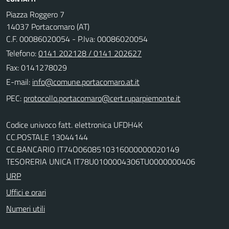
Piazza Roggero 7
14037 Portacomaro (AT)
C.F. 00086020054 - P.Iva: 00086020054
Telefono:
0141 202128 / 0141 202627
Fax: 0141278029
E-mail:
PEC:
Codice univoco fatt. elettronica UFDH4K
CC.POSTALE 13044144
CC.BANCARIO IT74O0608510316000000020149
TESORERIA UNICA IT78U0100004306TU0000000406
URP
Uffici e orari
Numeri utili