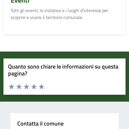
Eventi
Tutti gli eventi, le iniziative e i luoghi d'interesse per
scoprire e vivere il territorio comunale.
Quanto sono chiare le informazioni su questa
pagina?
Valuta da 1 a 5 stelle la pagina
Valuta 1 stelle su 5
Valuta 2 stelle su 5
Valuta 3 stelle su 5
Valuta 4 stelle su 5
Valuta 5 stelle su 5
Contatta il comune